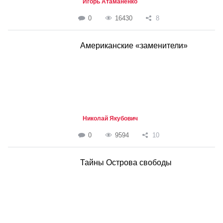
Игорь Атаманенко
0
16430
8
Американские «заменители»
Николай Якубович
0
9594
10
Тайны Острова свободы