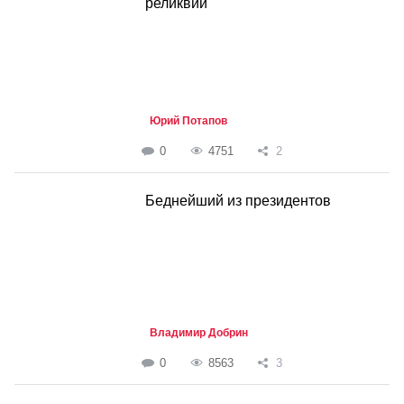
реликвии
Юрий Потапов
0
4751
2
Беднейший из президентов
Владимир Добрин
0
8563
3