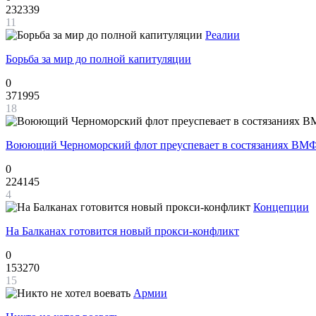
232339
11
Реалии
Борьба за мир до полной капитуляции
0
371995
18
Воюющий Черноморский флот преуспевает в состязаниях ВМФ
0
224145
4
Концепции
На Балканах готовится новый прокси-конфликт
0
153270
15
Армии