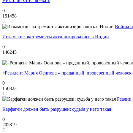
Никто не хотел воевать
0
151458
3
Войны и
Исламские экстремисты активизировались в Индии
0
146245
2
«Резидент Мария Осипова – преданный, проверенный человек
0
150323
1
Реалии
Карфаген должен быть разрушен: судьба у него такая
0
205819
7