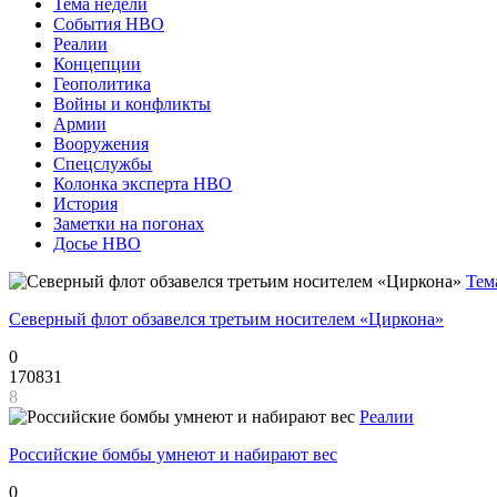
Тема недели
События НВО
Реалии
Концепции
Геополитика
Войны и конфликты
Армии
Вооружения
Спецслужбы
Колонка эксперта НВО
История
Заметки на погонах
Досье НВО
Тем
Северный флот обзавелся третьим носителем «Циркона»
0
170831
8
Реалии
Российские бомбы умнеют и набирают вес
0