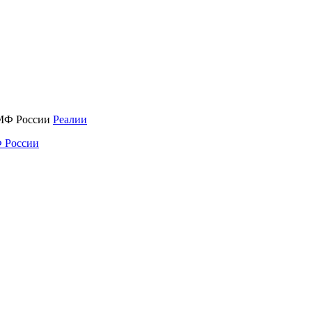
Реалии
 России