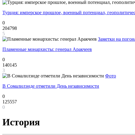
Турция: имперское прошлое, военный потенциал, геополитиче
0
204798
5
Заметки на погон
Пламенные монархисты: генерал Аракчеев
0
140145
3
Фото
В Сомалилэнде отметили День независимости
0
125557
0
История