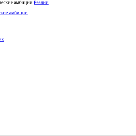
Реалии
ские амбиции
ах