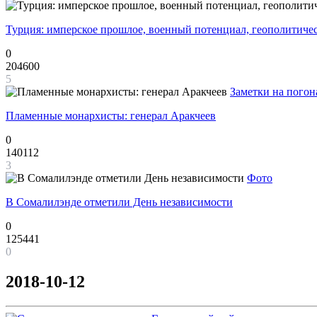
Турция: имперское прошлое, военный потенциал, геополитиче
0
204600
5
Заметки на погон
Пламенные монархисты: генерал Аракчеев
0
140112
3
Фото
В Сомалилэнде отметили День независимости
0
125441
0
2018-10-12