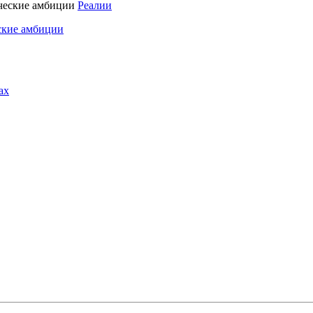
Реалии
ские амбиции
ах