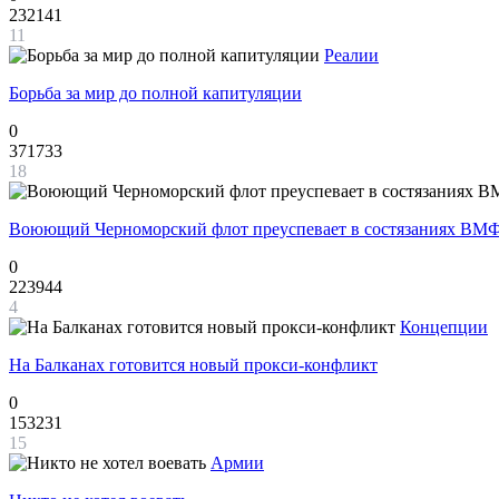
232141
11
Реалии
Борьба за мир до полной капитуляции
0
371733
18
Воюющий Черноморский флот преуспевает в состязаниях ВМФ
0
223944
4
Концепции
На Балканах готовится новый прокси-конфликт
0
153231
15
Армии