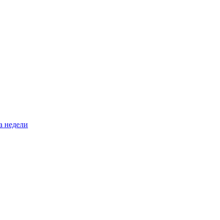
а недели