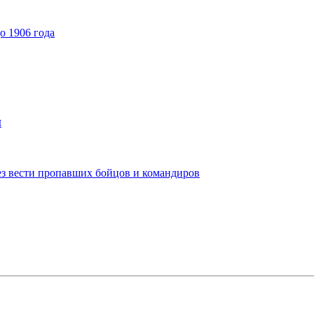
о 1906 года
и
ез вести пропавших бойцов и командиров