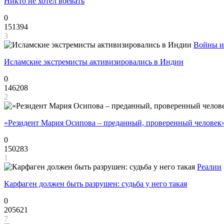
Никто не хотел воевать
0
151394
3
Войны и
Исламские экстремисты активизировались в Индии
0
146208
2
«Резидент Мария Осипова – преданный, проверенный человек
0
150283
1
Реалии
Карфаген должен быть разрушен: судьба у него такая
0
205621
7