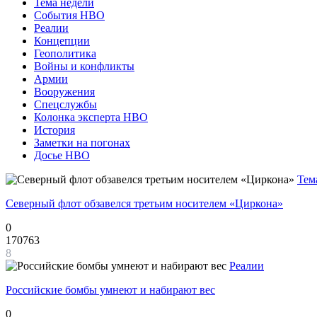
Тема недели
События НВО
Реалии
Концепции
Геополитика
Войны и конфликты
Армии
Вооружения
Спецслужбы
Колонка эксперта НВО
История
Заметки на погонах
Досье НВО
Тем
Северный флот обзавелся третьим носителем «Циркона»
0
170763
8
Реалии
Российские бомбы умнеют и набирают вес
0