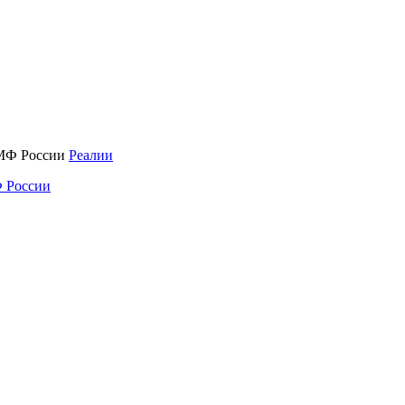
Реалии
 России