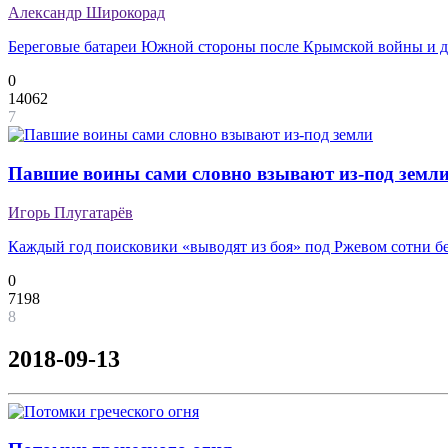
Александр Широкорад
Береговые батареи Южной стороны после Крымской войны и д
0
14062
7
Павшие воины сами словно взывают из-под земл
Игорь Плугатарёв
Каждый год поисковики «выводят из боя» под Ржевом сотни б
0
7198
8
2018-09-13