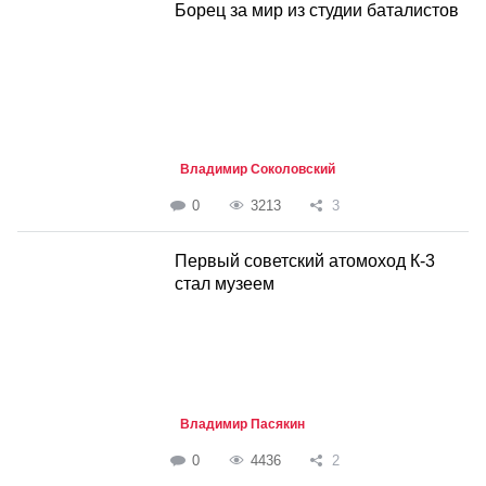
Борец за мир из студии баталистов
Владимир Соколовский
0
3213
3
Первый советский атомоход К-3
стал музеем
Владимир Пасякин
0
4436
2