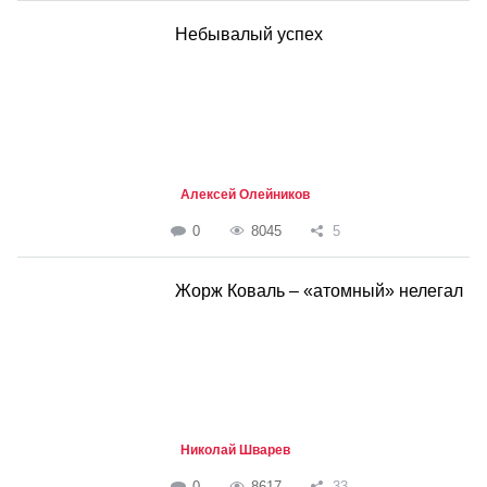
Небывалый успех
Алексей Олейников
0
8045
5
Жорж Коваль – «атомный» нелегал
Николай Шварев
0
8617
33