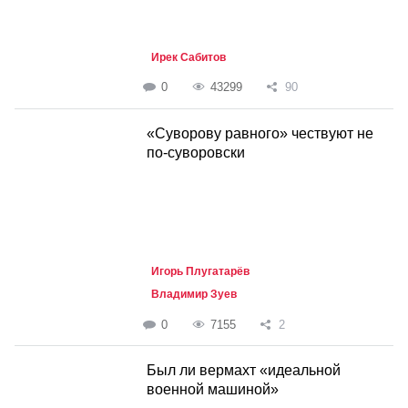
Ирек Сабитов
0
43299
90
«Суворову равного» чествуют не
по-суворовски
Игорь Плугатарёв
Владимир Зуев
0
7155
2
Был ли вермахт «идеальной
военной машиной»