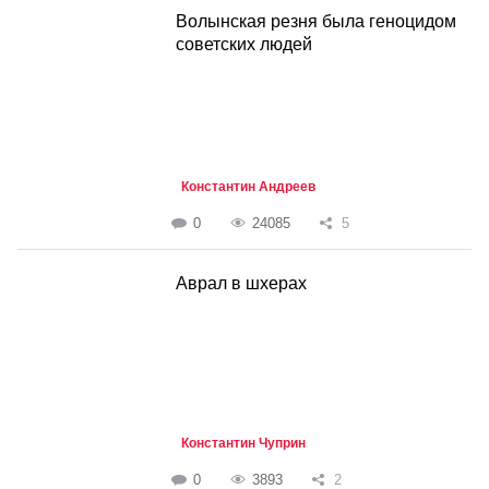
Волынская резня была геноцидом
советских людей
Константин Андреев
0
24085
5
Аврал в шхерах
Константин Чуприн
0
3893
2