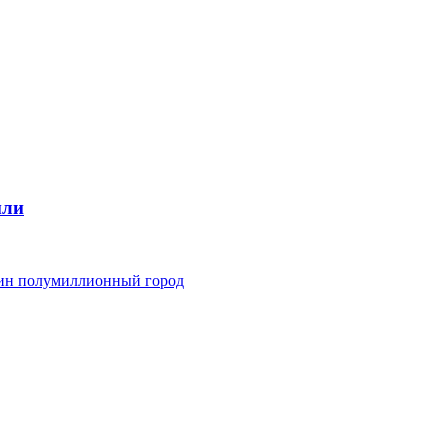
мли
дин полумиллионный город