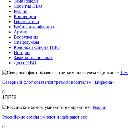
Тема недели
События НВО
Реалии
Концепции
Геополитика
Войны и конфликты
Армии
Вооружения
Спецслужбы
Колонка эксперта НВО
История
Заметки на погонах
Досье НВО
Тем
Северный флот обзавелся третьим носителем «Циркона»
0
170776
8
Реалии
Российские бомбы умнеют и набирают вес
0