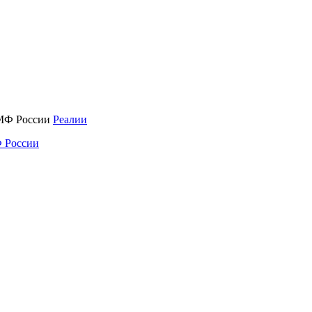
Реалии
 России