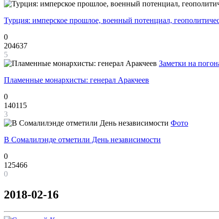
Турция: имперское прошлое, военный потенциал, геополитиче
0
204637
5
Заметки на погон
Пламенные монархисты: генерал Аракчеев
0
140115
3
Фото
В Сомалилэнде отметили День независимости
0
125466
0
2018-02-16