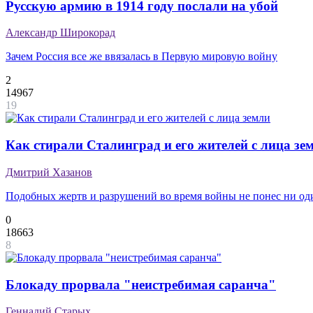
Русскую армию в 1914 году послали на убой
Александр Широкорад
Зачем Россия все же ввязалась в Первую мировую войну
2
14967
19
Как стирали Сталинград и его жителей с лица зе
Дмитрий Хазанов
Подобных жертв и разрушений во время войны не понес ни о
0
18663
8
Блокаду прорвала "неистребимая саранча"
Геннадий Старых