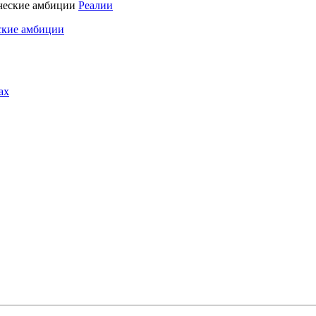
Реалии
ские амбиции
ах