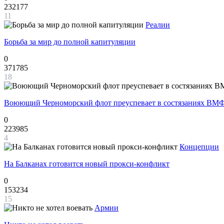
232177
11
Реалии
Борьба за мир до полной капитуляции
0
371785
18
Воюющий Черноморский флот преуспевает в состязаниях ВМФ
0
223985
4
Концепции
На Балканах готовится новый прокси-конфликт
0
153234
15
Армии