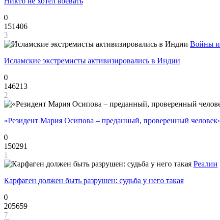
Никто не хотел воевать
0
151406
3
Войны и
Исламские экстремисты активизировались в Индии
0
146213
2
«Резидент Мария Осипова – преданный, проверенный человек
0
150291
1
Реалии
Карфаген должен быть разрушен: судьба у него такая
0
205659
7