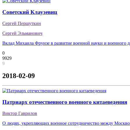
Советский Клаузевиц
Сергей Першуткин
Сергей Эльманович
Вклад Михаила Фрунзе в развитие военной науки и военного д
0
9929
9
2018-02-09
Патриарх отечественного военного китаеведения
Виктор Гаврилов
О людях, укрепляющих военное сотрудничество между Москв