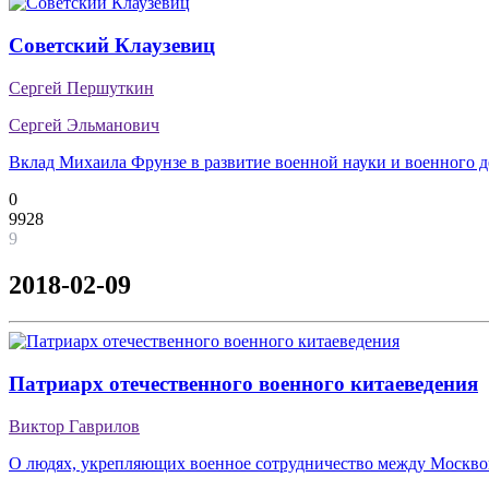
Советский Клаузевиц
Сергей Першуткин
Сергей Эльманович
Вклад Михаила Фрунзе в развитие военной науки и военного д
0
9928
9
2018-02-09
Патриарх отечественного военного китаеведения
Виктор Гаврилов
О людях, укрепляющих военное сотрудничество между Москв