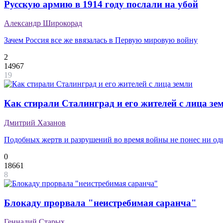
Русскую армию в 1914 году послали на убой
Александр Широкорад
Зачем Россия все же ввязалась в Первую мировую войну
2
14967
19
Как стирали Сталинград и его жителей с лица зе
Дмитрий Хазанов
Подобных жертв и разрушений во время войны не понес ни о
0
18661
8
Блокаду прорвала "неистребимая саранча"
Геннадий Старых