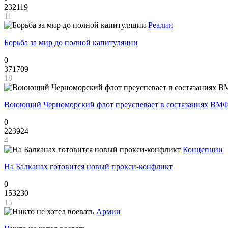
232119
11
Реалии
Борьба за мир до полной капитуляции
0
371709
18
Воюющий Черноморский флот преуспевает в состязаниях ВМФ
0
223924
4
Концепции
На Балканах готовится новый прокси-конфликт
0
153230
15
Армии