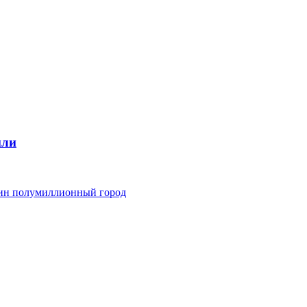
мли
дин полумиллионный город