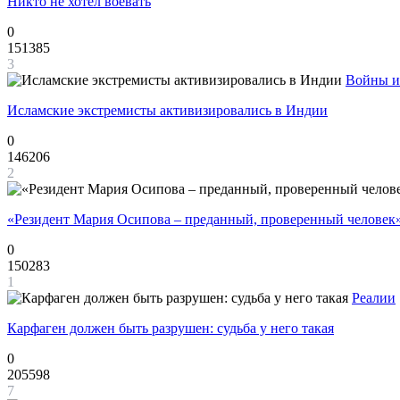
Никто не хотел воевать
0
151385
3
Войны и
Исламские экстремисты активизировались в Индии
0
146206
2
«Резидент Мария Осипова – преданный, проверенный человек
0
150283
1
Реалии
Карфаген должен быть разрушен: судьба у него такая
0
205598
7