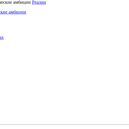
Реалии
ские амбиции
ах