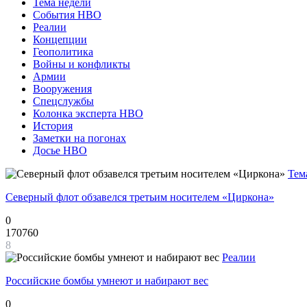
Тема недели
События НВО
Реалии
Концепции
Геополитика
Войны и конфликты
Армии
Вооружения
Спецслужбы
Колонка эксперта НВО
История
Заметки на погонах
Досье НВО
Тем
Северный флот обзавелся третьим носителем «Циркона»
0
170760
8
Реалии
Российские бомбы умнеют и набирают вес
0