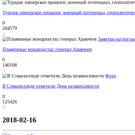
Турция: имперское прошлое, военный потенциал, геополитиче
0
204579
5
Заметки на погон
Пламенные монархисты: генерал Аракчеев
0
140108
3
Фото
В Сомалилэнде отметили День независимости
0
125426
0
2018-02-16