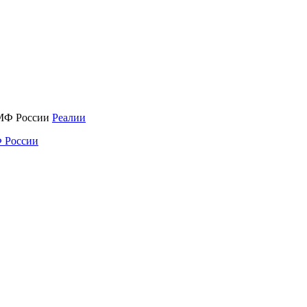
Реалии
 России