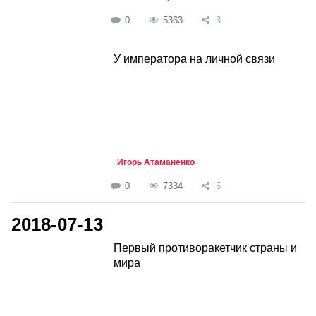
0
5363
3
У императора на личной связи
Игорь Атаманенко
0
7334
5
2018-07-13
Первый противоракетчик страны и
мира