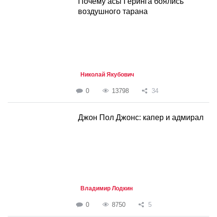
Почему асы Геринга боялись
воздушного тарана
Николай Якубович
0
13798
34
Джон Пол Джонс: капер и адмирал
Владимир Лодкин
0
8750
5