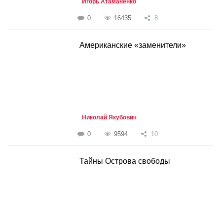
Игорь Атаманенко
0
16435
8
Американские «заменители»
Николай Якубович
0
9594
10
Тайны Острова свободы