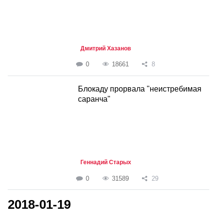
Дмитрий Хазанов
0
18661
8
Блокаду прорвала "неистребимая
саранча"
Геннадий Старых
0
31589
29
2018-01-19