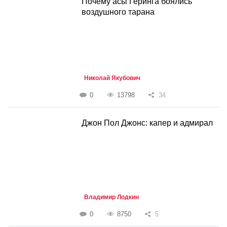
Почему асы Геринга боялись
воздушного тарана
Николай Якубович
0
13798
34
Джон Пол Джонс: капер и адмирал
Владимир Лодкин
0
8750
5