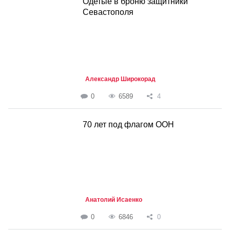
Одетые в броню защитники
Севастополя
Александр Широкорад
0
6589
4
70 лет под флагом ООН
Анатолий Исаенко
0
6846
0