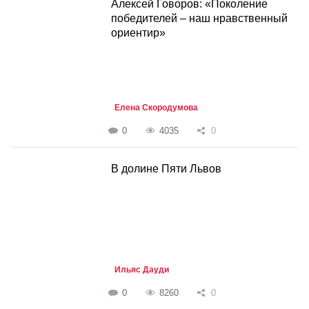
Алексей Говоров: «Поколение
победителей – наш нравственный
ориентир»
Елена Скородумова
0
4035
0
В долине Пяти Львов
Ильяс Дауди
0
8260
0