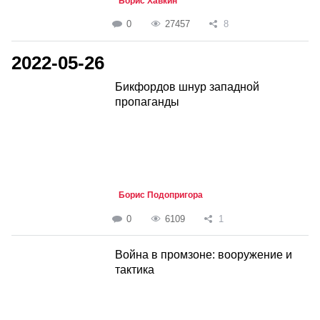
Борис Хавкин
0
27457
8
2022-05-26
Бикфордов шнур западной
пропаганды
Борис Подопригора
0
6109
1
Война в промзоне: вооружение и
тактика