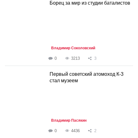
Борец за мир из студии баталистов
Владимир Соколовский
0
3213
3
Первый советский атомоход К-3
стал музеем
Владимир Пасякин
0
4436
2