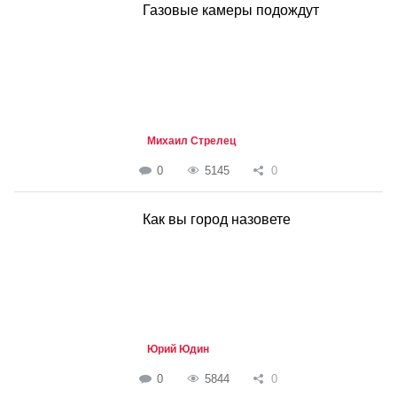
Газовые камеры подождут
Михаил Стрелец
0
5145
0
Как вы город назовете
Юрий Юдин
0
5844
0