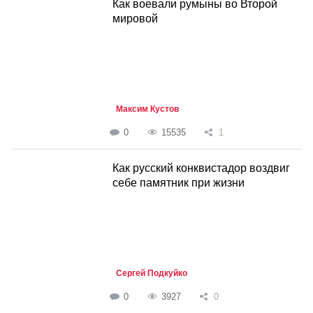
Как воевали румыны во Второй
мировой
Максим Кустов
0
15535
1
Как русский конквистадор воздвиг
себе памятник при жизни
Сергей Подкуйко
0
3927
0