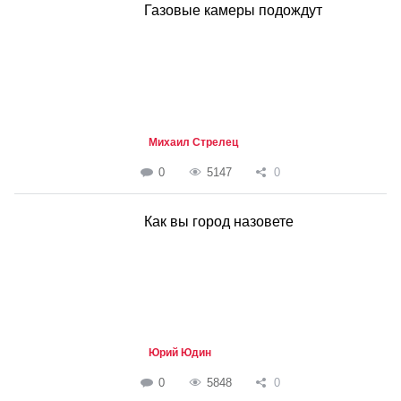
Газовые камеры подождут
Михаил Стрелец
0
5147
0
Как вы город назовете
Юрий Юдин
0
5848
0