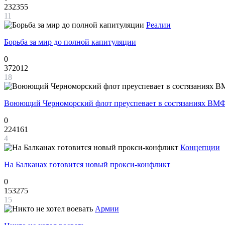
232355
11
Реалии
Борьба за мир до полной капитуляции
0
372012
18
Воюющий Черноморский флот преуспевает в состязаниях ВМФ
0
224161
4
Концепции
На Балканах готовится новый прокси-конфликт
0
153275
15
Армии