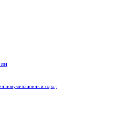
мли
дин полумиллионный город