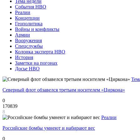
Тема недели
События НВО
Реалии
Концепции
Геополитика
Войны и конфликты
Армии
Вооружения
Спецслужбы
Колонка эксперта НВО
История
Заметки на погонах
Досье НВО
Тем
Северный флот обзавелся третьим носителем «Циркона»
0
170839
8
Реалии
Российские бомбы умнеют и набирают вес
0