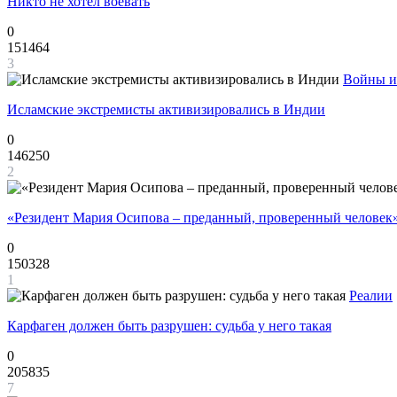
Никто не хотел воевать
0
151464
3
Войны и
Исламские экстремисты активизировались в Индии
0
146250
2
«Резидент Мария Осипова – преданный, проверенный человек
0
150328
1
Реалии
Карфаген должен быть разрушен: судьба у него такая
0
205835
7