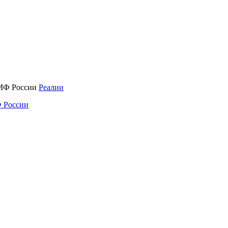
Реалии
 России