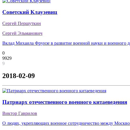
Советский Клаузевиц
Сергей Першуткин
Сергей Эльманович
Вклад Михаила Фрунзе в развитие военной науки и военного д
0
9929
9
2018-02-09
Патриарх отечественного военного китаеведения
Виктор Гаврилов
О людях, укрепляющих военное сотрудничество между Москв