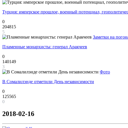
Турция: имперское прошлое, военный потенциал, геополитиче
0
204815
5
Заметки на погон
Пламенные монархисты: генерал Аракчеев
0
140149
3
Фото
В Сомалилэнде отметили День независимости
0
125565
0
2018-02-16