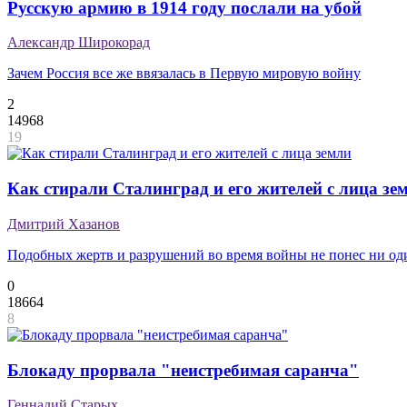
Русскую армию в 1914 году послали на убой
Александр Широкорад
Зачем Россия все же ввязалась в Первую мировую войну
2
14968
19
Как стирали Сталинград и его жителей с лица зе
Дмитрий Хазанов
Подобных жертв и разрушений во время войны не понес ни о
0
18664
8
Блокаду прорвала "неистребимая саранча"
Геннадий Старых