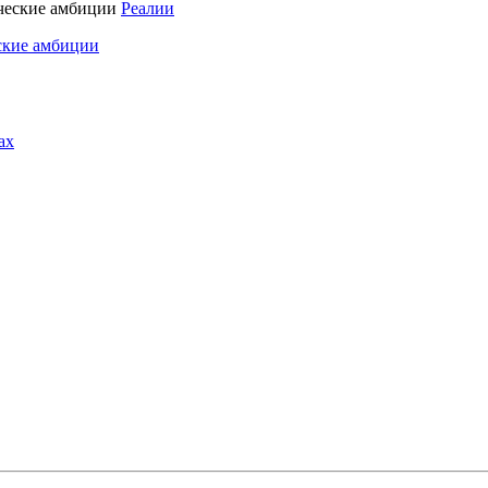
Реалии
ские амбиции
ах