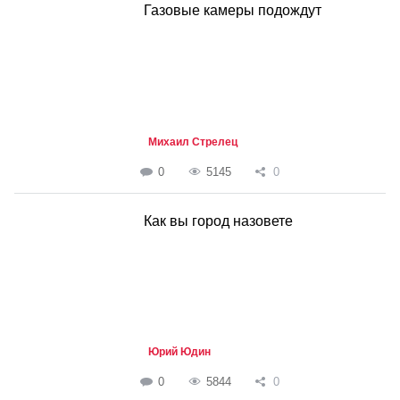
Газовые камеры подождут
Михаил Стрелец
0
5145
0
Как вы город назовете
Юрий Юдин
0
5844
0