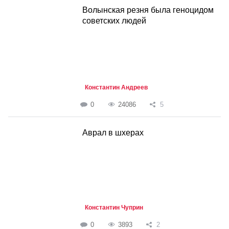
Волынская резня была геноцидом
советских людей
Константин Андреев
0
24086
5
Аврал в шхерах
Константин Чуприн
0
3893
2