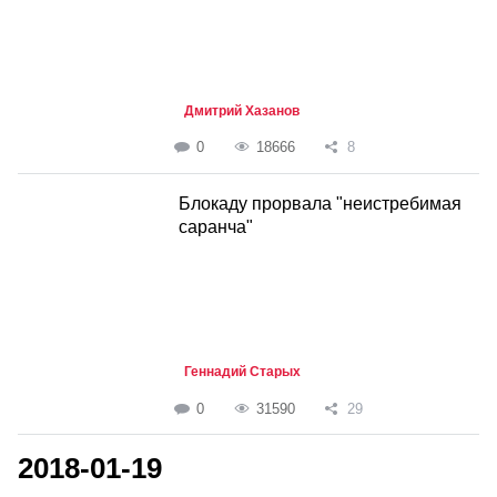
Дмитрий Хазанов
0
18666
8
Блокаду прорвала "неистребимая
саранча"
Геннадий Старых
0
31590
29
2018-01-19