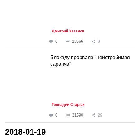
Дмитрий Хазанов
0
18666
8
Блокаду прорвала "неистребимая
саранча"
Геннадий Старых
0
31590
29
2018-01-19