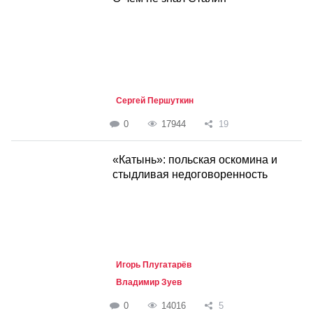
Сергей Першуткин
0
17944
19
«Катынь»: польская оскомина и
стыдливая недоговоренность
Игорь Плугатарёв
Владимир Зуев
0
14016
5