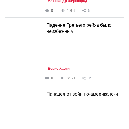
Александр Широкорад
0
4013
5
Падение Третьего рейха было
неизбежным
Борис Хавкин
0
8450
15
Панацея от войн по-американски