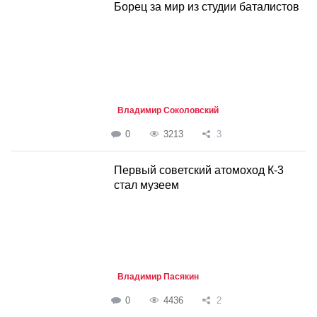
Борец за мир из студии баталистов
Владимир Соколовский
0
3213
3
Первый советский атомоход К-3
стал музеем
Владимир Пасякин
0
4436
2