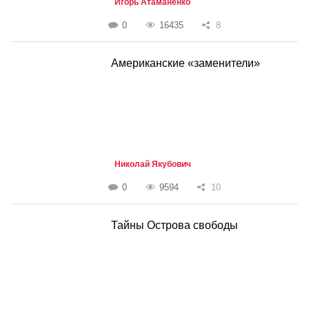
Игорь Атаманенко
0
16435
8
Американские «заменители»
Николай Якубович
0
9594
10
Тайны Острова свободы