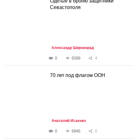
Одетые в броню защитники
Севастополя
Александр Широкорад
0
6589
4
70 лет под флагом ООН
Анатолий Исаенко
0
6846
0