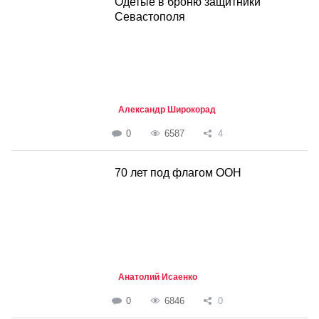
Одетые в броню защитники
Севастополя
Александр Широкорад
0
6587
4
70 лет под флагом ООН
Анатолий Исаенко
0
6846
0