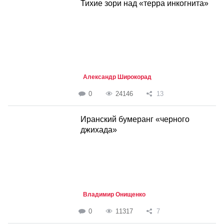
Тихие зори над «терра инкогнита»
Александр Широкорад
0
24146
13
Иранский бумеранг «черного
джихада»
Владимир Онищенко
0
11317
7