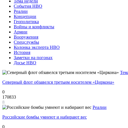
Тема недели
События НВО
Реалии
Концепции
Геополитика
Войны и конфликты
Армии
Вооружения
Спецслужбы
Колонка эксперта НВО
История
Заметки на погонах
Досье НВО
Тем
Северный флот обзавелся третьим носителем «Циркона»
0
170833
8
Реалии
Российские бомбы умнеют и набирают вес
0