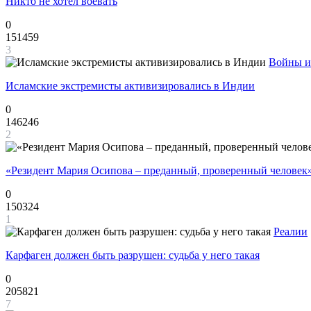
Никто не хотел воевать
0
151459
3
Войны и
Исламские экстремисты активизировались в Индии
0
146246
2
«Резидент Мария Осипова – преданный, проверенный человек
0
150324
1
Реалии
Карфаген должен быть разрушен: судьба у него такая
0
205821
7