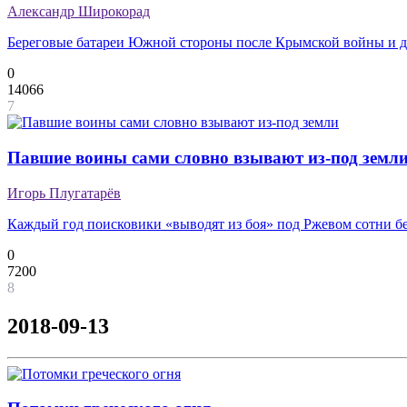
Александр Широкорад
Береговые батареи Южной стороны после Крымской войны и д
0
14066
7
Павшие воины сами словно взывают из-под земл
Игорь Плугатарёв
Каждый год поисковики «выводят из боя» под Ржевом сотни б
0
7200
8
2018-09-13