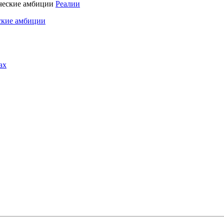
Реалии
ские амбиции
ах