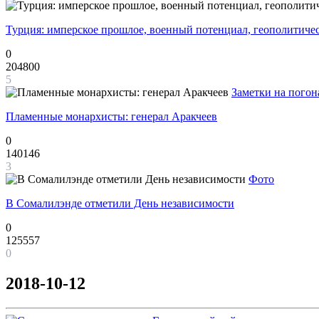
Турция: имперское прошлое, военный потенциал, геополитиче
0
204800
5
Заметки на погон
Пламенные монархисты: генерал Аракчеев
0
140146
3
Фото
В Сомалилэнде отметили День независимости
0
125557
0
2018-10-12