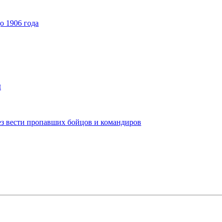
о 1906 года
и
ез вести пропавших бойцов и командиров