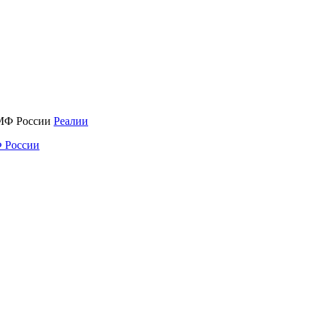
Реалии
 России