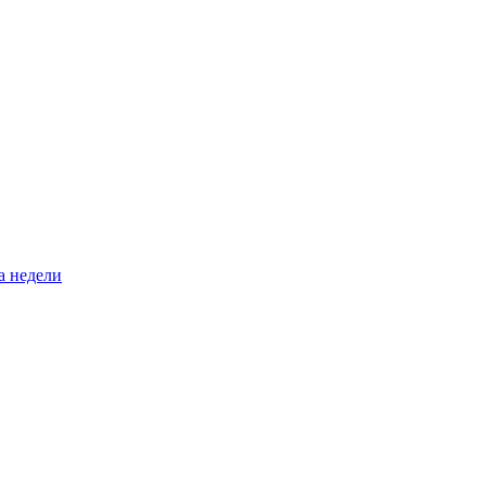
а недели