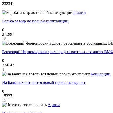
232341
11
Реалии
Борьба за мир до полной капитуляции
0
371997
18
Воюющий Черноморский флот преуспевает в состязаниях ВМФ
0
224147
4
Концепции
На Балканах готовится новый прокси-конфликт
0
153271
15
Армии