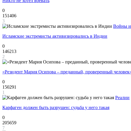
Никто не хотел воевать
0
151406
3
Войны и
Исламские экстремисты активизировались в Индии
0
146213
2
«Резидент Мария Осипова – преданный, проверенный человек
0
150291
1
Реалии
Карфаген должен быть разрушен: судьба у него такая
0
205659
7