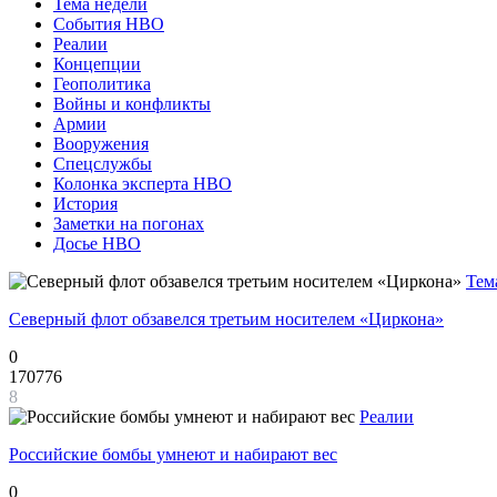
Тема недели
События НВО
Реалии
Концепции
Геополитика
Войны и конфликты
Армии
Вооружения
Спецслужбы
Колонка эксперта НВО
История
Заметки на погонах
Досье НВО
Тем
Северный флот обзавелся третьим носителем «Циркона»
0
170776
8
Реалии
Российские бомбы умнеют и набирают вес
0