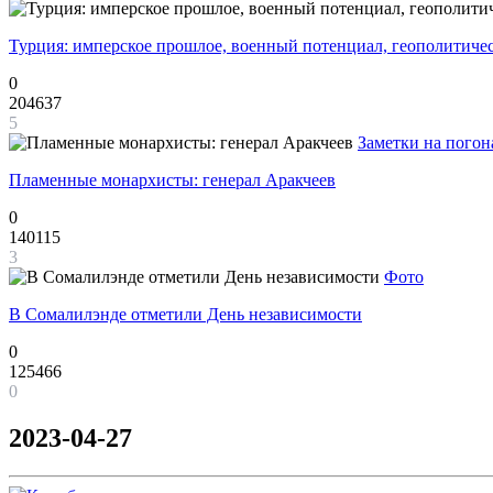
Турция: имперское прошлое, военный потенциал, геополитиче
0
204637
5
Заметки на погон
Пламенные монархисты: генерал Аракчеев
0
140115
3
Фото
В Сомалилэнде отметили День независимости
0
125466
0
2023-04-27