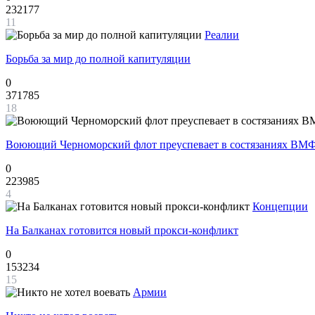
232177
11
Реалии
Борьба за мир до полной капитуляции
0
371785
18
Воюющий Черноморский флот преуспевает в состязаниях ВМФ
0
223985
4
Концепции
На Балканах готовится новый прокси-конфликт
0
153234
15
Армии