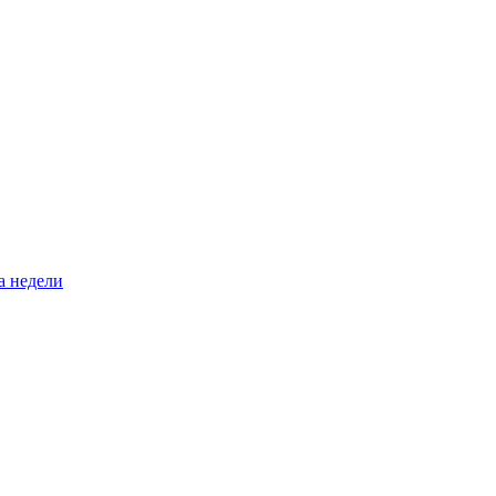
а недели