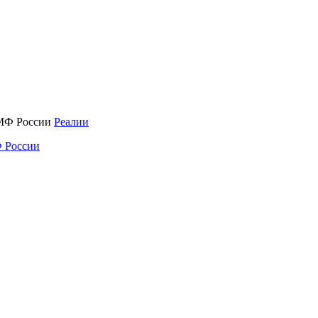
Реалии
 России