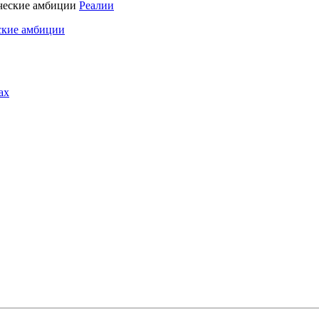
Реалии
ские амбиции
ах