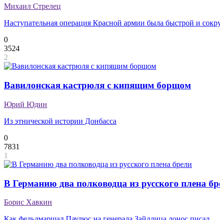
Михаил Стрелец
Наступательная операция Красной армии была быстрой и сок
0
3524
2
Вавилонская кастрюля с кипящим борщом
Юрий Юдин
Из этнической истории Донбасса
0
7831
1
В Германию два полководца из русского плена бр
Борис Хавкин
Как фельдмаршал Паулюс на генерала Зайдлица донос писал