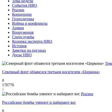
Тема недели
События НВО
Реалии
Концепции
Геополитика
Войны и конфликты
Армии
Вооружения
Спецслужбы
Колонка эксперта НВО
История
Заметки на погонах
Досье НВО
Тем
Северный флот обзавелся третьим носителем «Циркона»
0
170776
8
Реалии
Российские бомбы умнеют и набирают вес
0