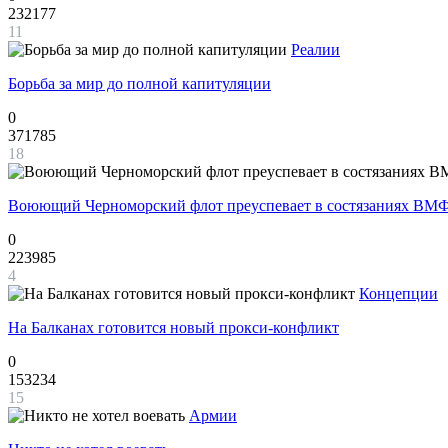
232177
11
Реалии
Борьба за мир до полной капитуляции
0
371785
18
Воюющий Черноморский флот преуспевает в состязаниях ВМФ
0
223985
4
Концепции
На Балканах готовится новый прокси-конфликт
0
153234
15
Армии