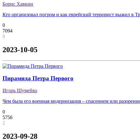
Борис Хавкин
Кто организовал погром и как еврейский террорист выжил в Тр
0
7094
9
2023-10-05
Пирамида Петра Первого
Игорь Шумейко
Чем была его военная модернизация – спасением или разорени
0
5756
2
2023-09-28