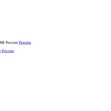
Реалии
 России