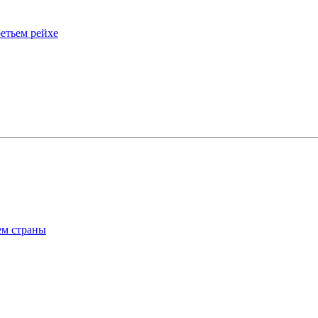
етьем рейхе
ем страны