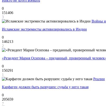
Никто не хотел воевать
0
151406
3
Войны и
Исламские экстремисты активизировались в Индии
0
146213
2
«Резидент Мария Осипова – преданный, проверенный человек
0
150291
1
Реалии
Карфаген должен быть разрушен: судьба у него такая
0
205659
7