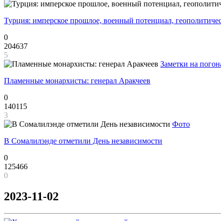
Турция: имперское прошлое, военный потенциал, геополитиче
0
204637
5
Заметки на погон
Пламенные монархисты: генерал Аракчеев
0
140115
3
Фото
В Сомалилэнде отметили День независимости
0
125466
0
2023-11-02