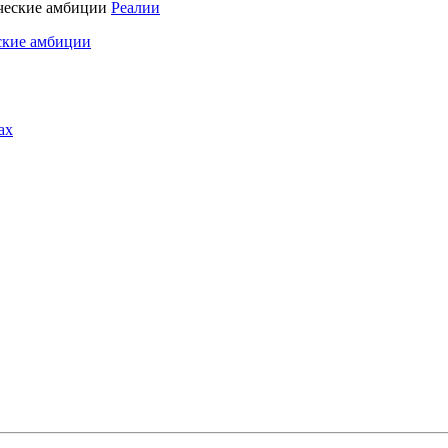
Реалии
ские амбиции
ах