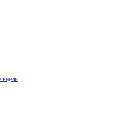
а недели