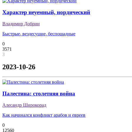
Характер неуемный, нордический
Владимир Добрин
Быстрые, вездесущие, беспощадные
0
3571
3
2023-10-26
Палестина: столетняя война
Алесандр Широкорад
Как начинался конфликт арабов и евреев
0
12560