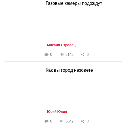
Газовые камеры подождут
Михаил Стрелец
0
5145
0
Как вы город назовете
Юрий Юдин
0
5842
0