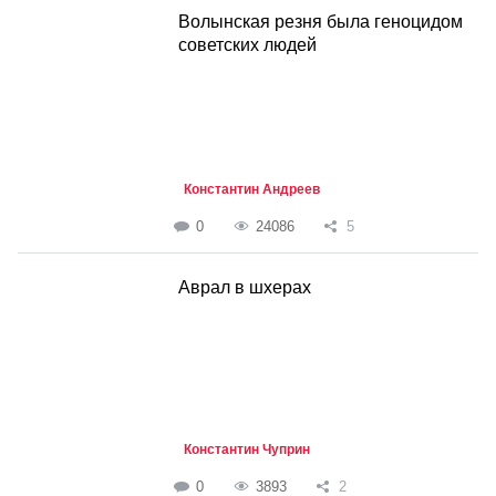
Волынская резня была геноцидом
советских людей
Константин Андреев
0
24086
5
Аврал в шхерах
Константин Чуприн
0
3893
2