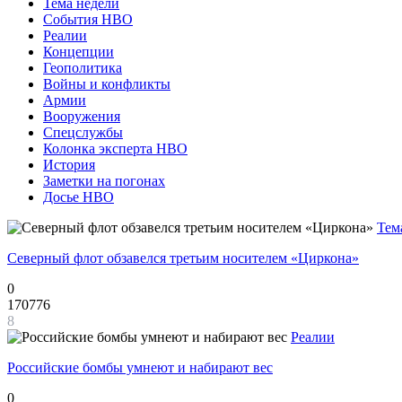
Тема недели
События НВО
Реалии
Концепции
Геополитика
Войны и конфликты
Армии
Вооружения
Спецслужбы
Колонка эксперта НВО
История
Заметки на погонах
Досье НВО
Тем
Северный флот обзавелся третьим носителем «Циркона»
0
170776
8
Реалии
Российские бомбы умнеют и набирают вес
0