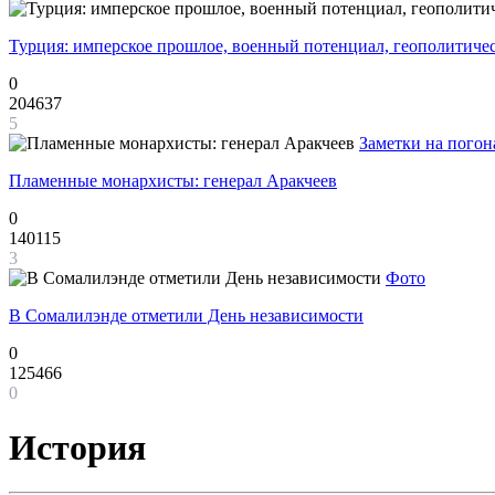
Турция: имперское прошлое, военный потенциал, геополитиче
0
204637
5
Заметки на погон
Пламенные монархисты: генерал Аракчеев
0
140115
3
Фото
В Сомалилэнде отметили День независимости
0
125466
0
История