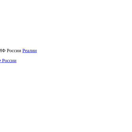
Реалии
 России