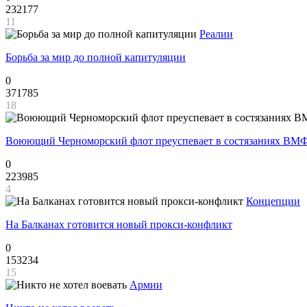
232177
11
Реалии
Борьба за мир до полной капитуляции
0
371785
18
Воюющий Черноморский флот преуспевает в состязаниях ВМФ
0
223985
4
Концепции
На Балканах готовится новый прокси-конфликт
0
153234
15
Армии