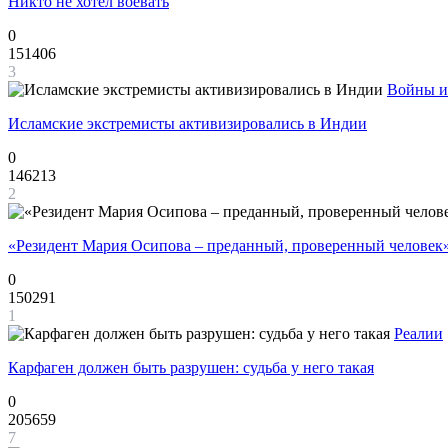
Никто не хотел воевать
0
151406
3
Войны и
Исламские экстремисты активизировались в Индии
0
146213
2
«Резидент Мария Осипова – преданный, проверенный человек
0
150291
1
Реалии
Карфаген должен быть разрушен: судьба у него такая
0
205659
7