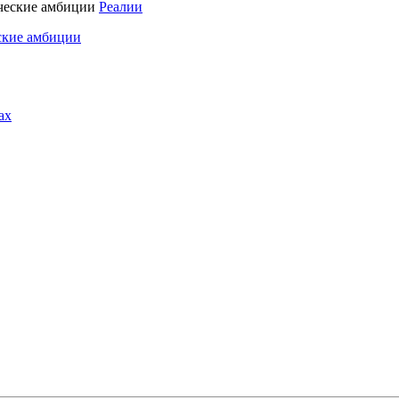
Реалии
ские амбиции
ах