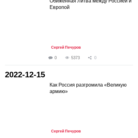
Обиженная Литва между Россией и
Европой
Сергей Печуров
0
5373
0
2022-12-15
Как Россия разгромила «Великую
армию»
Сергей Печуров