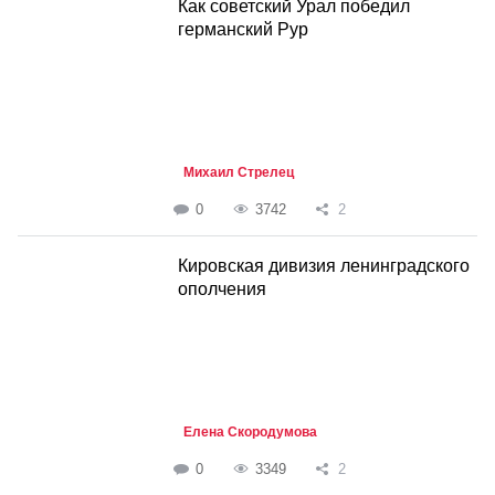
Как советский Урал победил
германский Рур
Михаил Стрелец
0
3742
2
Кировская дивизия ленинградского
ополчения
Елена Скородумова
0
3349
2