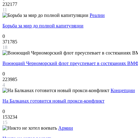
232177
11
Реалии
Борьба за мир до полной капитуляции
0
371785
18
Воюющий Черноморский флот преуспевает в состязаниях ВМФ
0
223985
4
Концепции
На Балканах готовится новый прокси-конфликт
0
153234
15
Армии