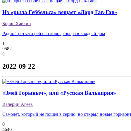
Из «рыла Геббельса» вещает «Лорд Гав-Гав»
Борис Хавкин
Радио Третьего рейха: слово фюрера в каждый дом
1
9582
0
2022-09-22
«Змей Горыныч», или «Русская Валькирия»
Валерий Агеев
Самолет, который не пошел в серию, но открыл новые горизон
0
4640