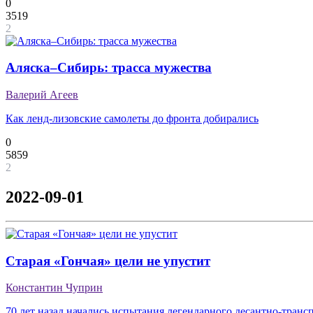
0
3519
2
Аляска–Сибирь: трасса мужества
Валерий Агеев
Как ленд-лизовские самолеты до фронта добирались
0
5859
2
2022-09-01
Старая «Гончая» цели не упустит
Константин Чуприн
70 лет назад начались испытания легендарного десантно-транс