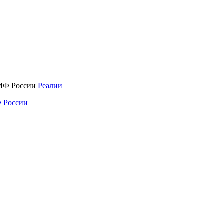
Реалии
 России