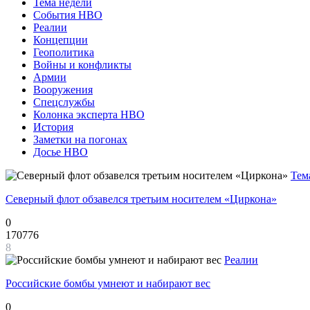
Тема недели
События НВО
Реалии
Концепции
Геополитика
Войны и конфликты
Армии
Вооружения
Спецслужбы
Колонка эксперта НВО
История
Заметки на погонах
Досье НВО
Тем
Северный флот обзавелся третьим носителем «Циркона»
0
170776
8
Реалии
Российские бомбы умнеют и набирают вес
0