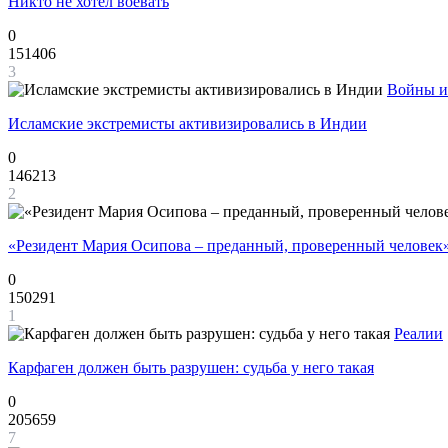
Никто не хотел воевать
0
151406
3
Войны и
Исламские экстремисты активизировались в Индии
0
146213
2
«Резидент Мария Осипова – преданный, проверенный человек
0
150291
1
Реалии
Карфаген должен быть разрушен: судьба у него такая
0
205659
7