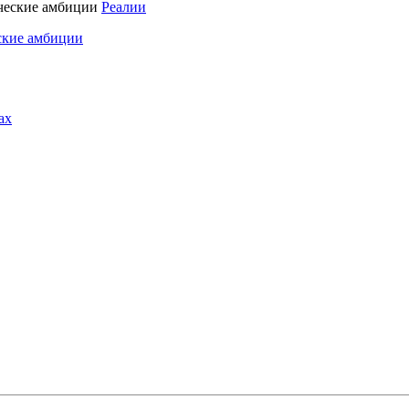
Реалии
ские амбиции
ах