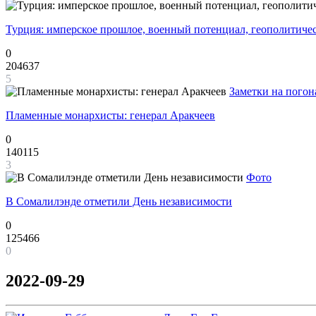
Турция: имперское прошлое, военный потенциал, геополитиче
0
204637
5
Заметки на погон
Пламенные монархисты: генерал Аракчеев
0
140115
3
Фото
В Сомалилэнде отметили День независимости
0
125466
0
2022-09-29