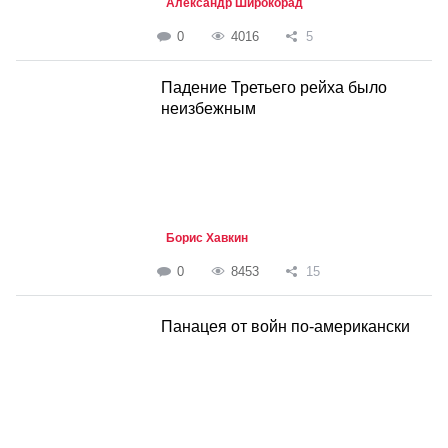
Александр Широкорад
0
4016
5
Падение Третьего рейха было
неизбежным
Борис Хавкин
0
8453
15
Панацея от войн по-американски