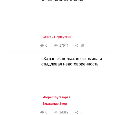
Сергей Першуткин
0
17944
19
«Катынь»: польская оскомина и
стыдливая недоговоренность
Игорь Плугатарёв
Владимир Зуев
0
14019
5