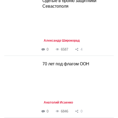
Одетые в броню защитники
Севастополя
Александр Широкорад
0
6587
4
70 лет под флагом ООН
Анатолий Исаенко
0
6846
0