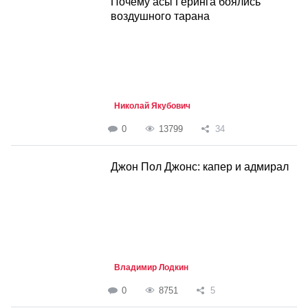
Почему асы Геринга боялись
воздушного тарана
Николай Якубович
0
13799
34
Джон Пол Джонс: капер и адмирал
Владимир Лодкин
0
8751
5