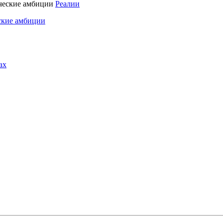
Реалии
ские амбиции
ах