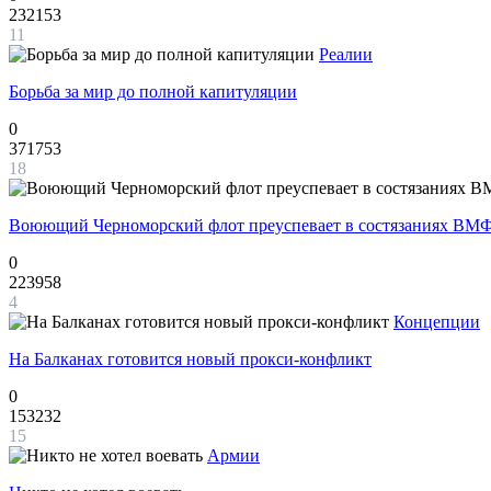
232153
11
Реалии
Борьба за мир до полной капитуляции
0
371753
18
Воюющий Черноморский флот преуспевает в состязаниях ВМФ
0
223958
4
Концепции
На Балканах готовится новый прокси-конфликт
0
153232
15
Армии