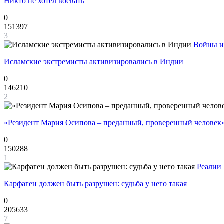
Никто не хотел воевать
0
151397
3
Войны и
Исламские экстремисты активизировались в Индии
0
146210
2
«Резидент Мария Осипова – преданный, проверенный человек
0
150288
1
Реалии
Карфаген должен быть разрушен: судьба у него такая
0
205633
7