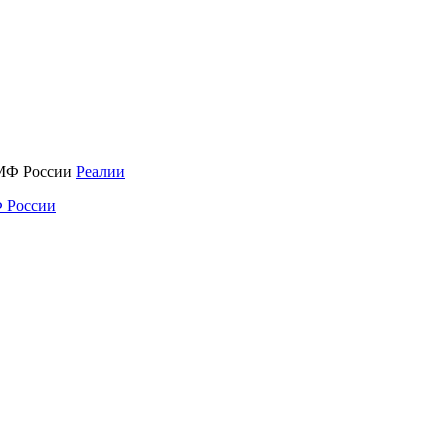
Реалии
 России