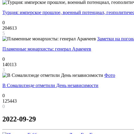
Турция: имперское прошлое, военный потенциал, геополитиче
0
204613
5
Заметки на погон
Пламенные монархисты: генерал Аракчеев
0
140113
3
Фото
В Сомалилэнде отметили День независимости
0
125443
0
2022-09-29