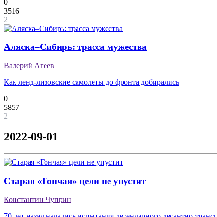
0
3516
2
Аляска–Сибирь: трасса мужества
Валерий Агеев
Как ленд-лизовские самолеты до фронта добирались
0
5857
2
2022-09-01
Старая «Гончая» цели не упустит
Константин Чуприн
70 лет назад начались испытания легендарного десантно-транс