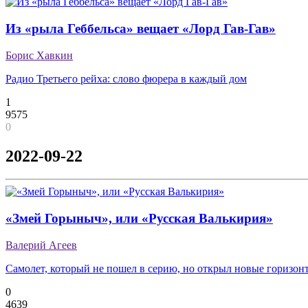
Из «рыла Геббельса» вещает «Лорд Гав-Гав»
Борис Хавкин
Радио Третьего рейха: слово фюрера в каждый дом
1
9575
0
2022-09-22
«Змей Горыныч», или «Русская Валькирия»
Валерий Агеев
Самолет, который не пошел в серию, но открыл новые горизон
0
4639