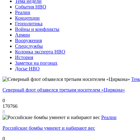
Тема недели
События НВО
Реалии
Концепции
Геополитика
Войны и конфликты
Армии
Вооружения
Спецслужбы
Колонка эксперта НВО
История
Заметки на погонах
Досье НВО
Тем
Северный флот обзавелся третьим носителем «Циркона»
0
170766
8
Реалии
Российские бомбы умнеют и набирают вес
0