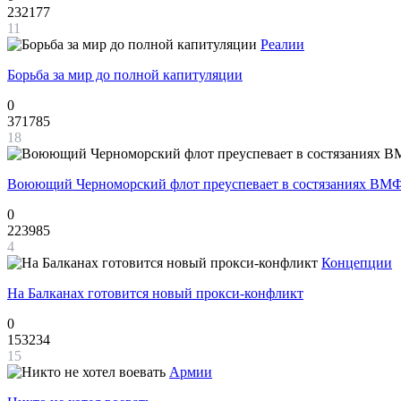
232177
11
Реалии
Борьба за мир до полной капитуляции
0
371785
18
Воюющий Черноморский флот преуспевает в состязаниях ВМФ
0
223985
4
Концепции
На Балканах готовится новый прокси-конфликт
0
153234
15
Армии