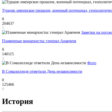
Турция: имперское прошлое, военный потенциал, геополитиче
0
204637
5
Заметки на погон
Пламенные монархисты: генерал Аракчеев
0
140115
3
Фото
В Сомалилэнде отметили День независимости
0
125466
0
История