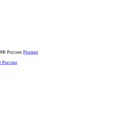
Реалии
 России