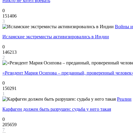
Никто не хотел воевать
0
151406
3
Войны и
Исламские экстремисты активизировались в Индии
0
146213
2
«Резидент Мария Осипова – преданный, проверенный человек
0
150291
1
Реалии
Карфаген должен быть разрушен: судьба у него такая
0
205659
7