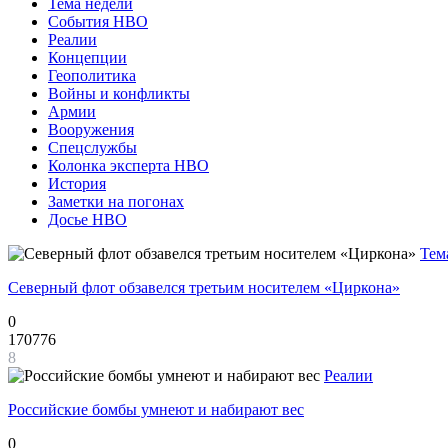
Тема недели
События НВО
Реалии
Концепции
Геополитика
Войны и конфликты
Армии
Вооружения
Спецслужбы
Колонка эксперта НВО
История
Заметки на погонах
Досье НВО
Тем
Северный флот обзавелся третьим носителем «Циркона»
0
170776
8
Реалии
Российские бомбы умнеют и набирают вес
0