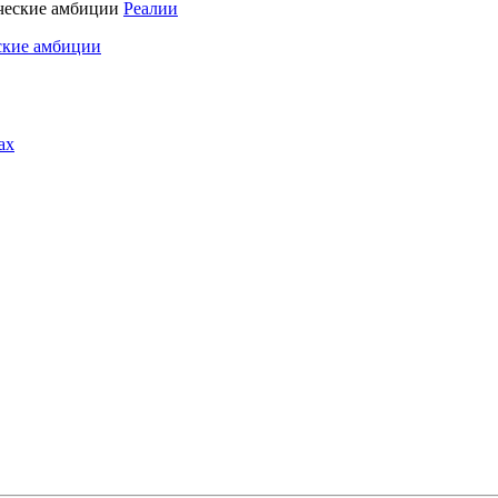
Реалии
ские амбиции
ах