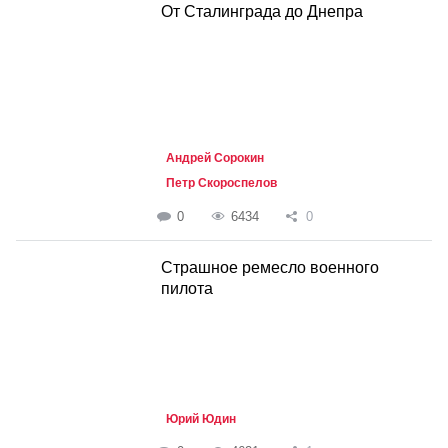
От Сталинграда до Днепра
Андрей Сорокин
Петр Скороспелов
0
6434
0
Страшное ремесло военного
пилота
Юрий Юдин