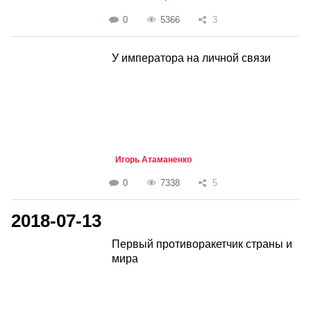
0
5366
3
У императора на личной связи
Игорь Атаманенко
0
7338
5
2018-07-13
Первый противоракетчик страны и
мира