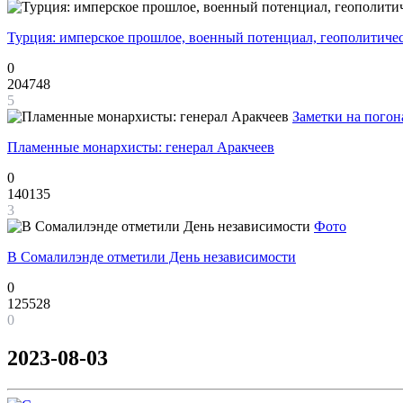
Турция: имперское прошлое, военный потенциал, геополитиче
0
204748
5
Заметки на погон
Пламенные монархисты: генерал Аракчеев
0
140135
3
Фото
В Сомалилэнде отметили День независимости
0
125528
0
2023-08-03