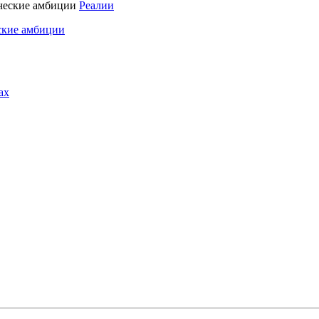
Реалии
ские амбиции
ах