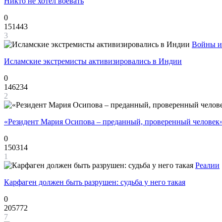
Никто не хотел воевать
0
151443
3
Войны и
Исламские экстремисты активизировались в Индии
0
146234
2
«Резидент Мария Осипова – преданный, проверенный человек
0
150314
1
Реалии
Карфаген должен быть разрушен: судьба у него такая
0
205772
7