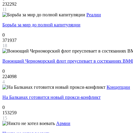
232292
11
Реалии
Борьба за мир до полной капитуляции
0
371937
18
Воюющий Черноморский флот преуспевает в состязаниях ВМФ
0
224098
4
Концепции
На Балканах готовится новый прокси-конфликт
0
153259
15
Армии