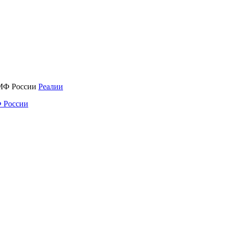
Реалии
 России