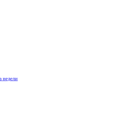
а недели