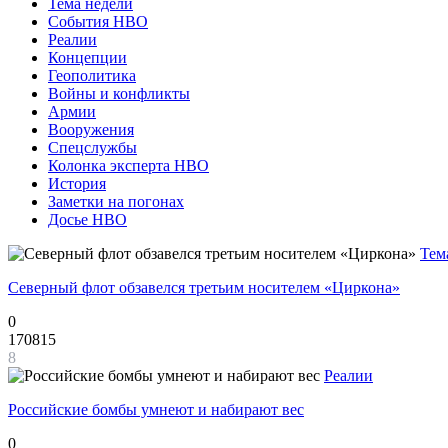
Тема недели
События НВО
Реалии
Концепции
Геополитика
Войны и конфликты
Армии
Вооружения
Спецслужбы
Колонка эксперта НВО
История
Заметки на погонах
Досье НВО
Тем
Северный флот обзавелся третьим носителем «Циркона»
0
170815
8
Реалии
Российские бомбы умнеют и набирают вес
0