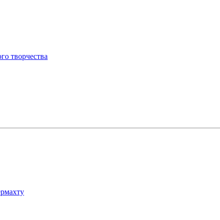
ого творчества
ермахту