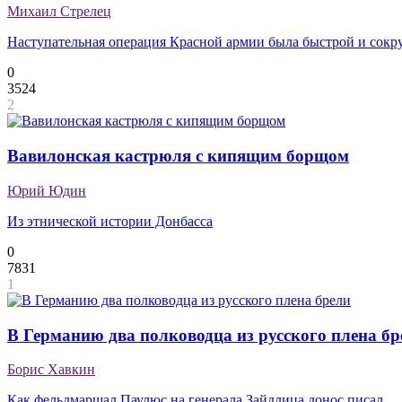
Михаил Стрелец
Наступательная операция Красной армии была быстрой и сок
0
3524
2
Вавилонская кастрюля с кипящим борщом
Юрий Юдин
Из этнической истории Донбасса
0
7831
1
В Германию два полководца из русского плена бр
Борис Хавкин
Как фельдмаршал Паулюс на генерала Зайдлица донос писал