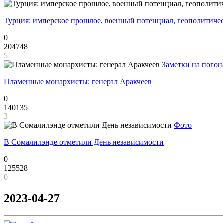
Турция: имперское прошлое, военный потенциал, геополитиче
0
204748
5
Заметки на погон
Пламенные монархисты: генерал Аракчеев
0
140135
3
Фото
В Сомалилэнде отметили День независимости
0
125528
0
2023-04-27