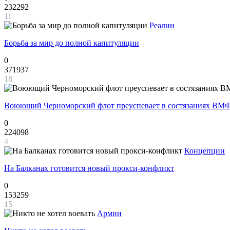
232292
11
Реалии
Борьба за мир до полной капитуляции
0
371937
18
Воюющий Черноморский флот преуспевает в состязаниях ВМФ
0
224098
4
Концепции
На Балканах готовится новый прокси-конфликт
0
153259
15
Армии