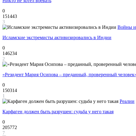
Никто не хотел воевать
0
151443
3
Войны и
Исламские экстремисты активизировались в Индии
0
146234
2
«Резидент Мария Осипова – преданный, проверенный человек
0
150314
1
Реалии
Карфаген должен быть разрушен: судьба у него такая
0
205772
7