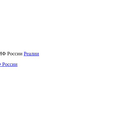
Реалии
 России