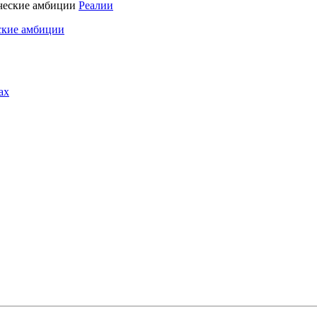
Реалии
ские амбиции
ах