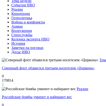
Тема недели
События НВО
Реалии
Концепции
Геополитика
Войны и конфликты
Армии
Вооружения
Спецслужбы
Колонка эксперта НВО
История
Заметки на погонах
Досье НВО
Тем
Северный флот обзавелся третьим носителем «Циркона»
0
170814
8
Реалии
Российские бомбы умнеют и набирают вес
0