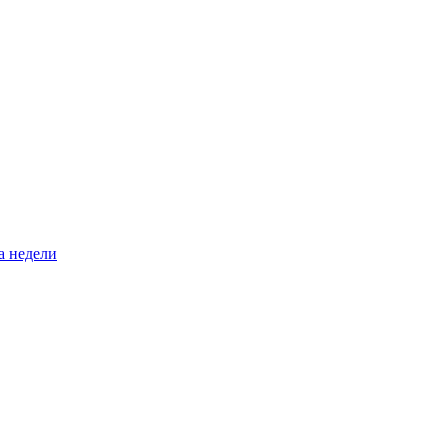
а недели