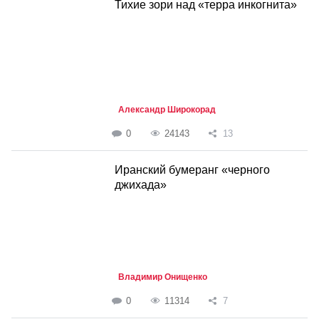
Тихие зори над «терра инкогнита»
Александр Широкорад
0
24143
13
Иранский бумеранг «черного
джихада»
Владимир Онищенко
0
11314
7